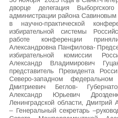
дворце делегация Выборгског
администрации района Савиновым В
в научно-практической конфе
избирательной системы Россий
работе конференции приня
Александровна Панфилова- Предс
избирательной комиссии Росс
Александр Владимирович Гуц
представитель Президента Росс
Северо-западном федеральном 
Дмитриевич Беглов- Губернатор
Александр Юрьевич Дрозден
Ленинградской области, Дмитрий 
– Генеральный секретарь –руково