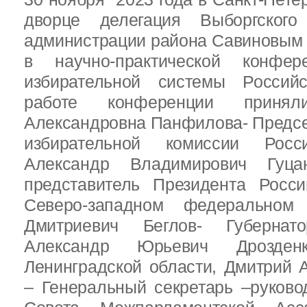
дворце делегация Выборгског
администрации района Савиновым В
в научно-практической конфе
избирательной системы Россий
работе конференции приня
Александровна Панфилова- Предс
избирательной комиссии Росс
Александр Владимирович Гуц
представитель Президента Росс
Северо-западном федеральном 
Дмитриевич Беглов- Губернатор
Александр Юрьевич Дрозден
Ленинградской области, Дмитрий 
– Генеральный секретарь –руково