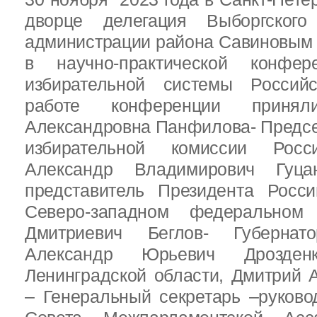
дворце делегация Выборгског
администрации района Савиновым В
в научно-практической конфе
избирательной системы Россий
работе конференции приня
Александровна Панфилова- Предс
избирательной комиссии Росс
Александр Владимирович Гуц
представитель Президента Росс
Северо-западном федеральном 
Дмитриевич Беглов- Губернатор
Александр Юрьевич Дрозден
Ленинградской области, Дмитрий 
– Генеральный секретарь –руково