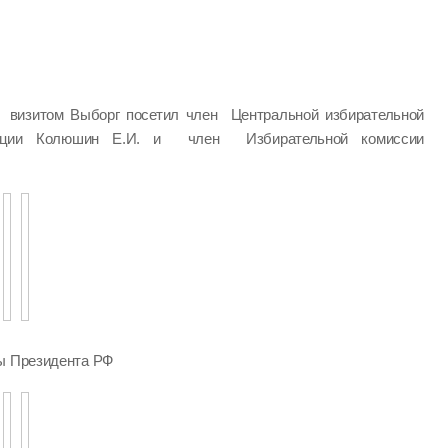
визитом Выборг посетил член Центральной избирательной
ации Колюшин Е.И. и член Избирательной комиссии
ры Президента РФ