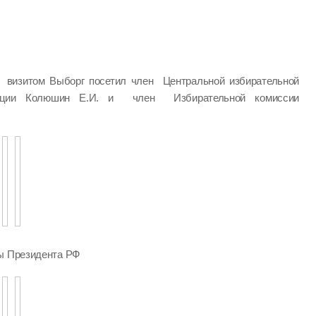
визитом Выборг посетил член Центральной избирательной
ации Колюшин Е.И. и член Избирательной комиссии
ры Президента РФ