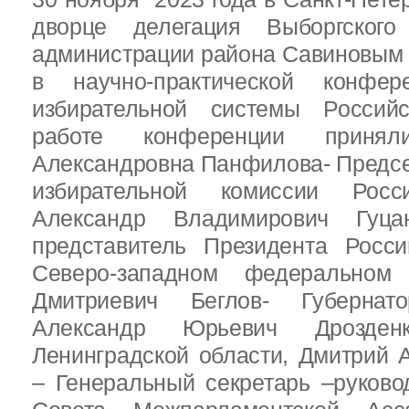
дворце делегация Выборгског
администрации района Савиновым В
в научно-практической конфе
избирательной системы Россий
работе конференции приня
Александровна Панфилова- Предс
избирательной комиссии Росс
Александр Владимирович Гуц
представитель Президента Росс
Северо-западном федеральном 
Дмитриевич Беглов- Губернатор
Александр Юрьевич Дрозден
Ленинградской области, Дмитрий 
– Генеральный секретарь –руково