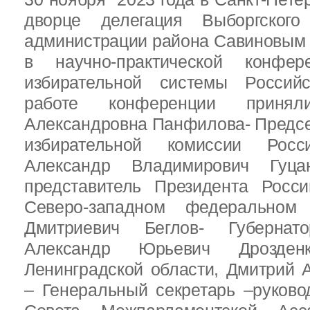
дворце делегация Выборгског
администрации района Савиновым В
в научно-практической конфе
избирательной системы Россий
работе конференции приня
Александровна Панфилова- Предс
избирательной комиссии Росс
Александр Владимирович Гуц
представитель Президента Росс
Северо-западном федеральном 
Дмитриевич Беглов- Губернатор
Александр Юрьевич Дрозден
Ленинградской области, Дмитрий 
– Генеральный секретарь –руково