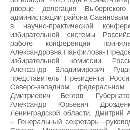
дворце делегация Выборгског
администрации района Савиновым В
в научно-практической конфе
избирательной системы Россий
работе конференции приня
Александровна Панфилова- Предс
избирательной комиссии Росс
Александр Владимирович Гуц
представитель Президента Росс
Северо-западном федеральном 
Дмитриевич Беглов- Губернатор
Александр Юрьевич Дрозден
Ленинградской области, Дмитрий 
– Генеральный секретарь –руково