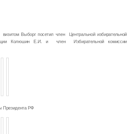
визитом Выборг посетил член Центральной избирательной
ации Колюшин Е.И. и член Избирательной комиссии
ры Президента РФ