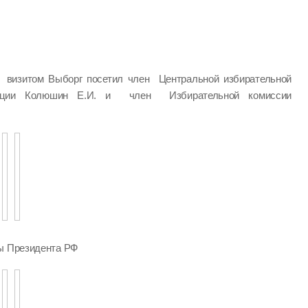
визитом Выборг посетил член Центральной избирательной
ации Колюшин Е.И. и член Избирательной комиссии
ры Президента РФ