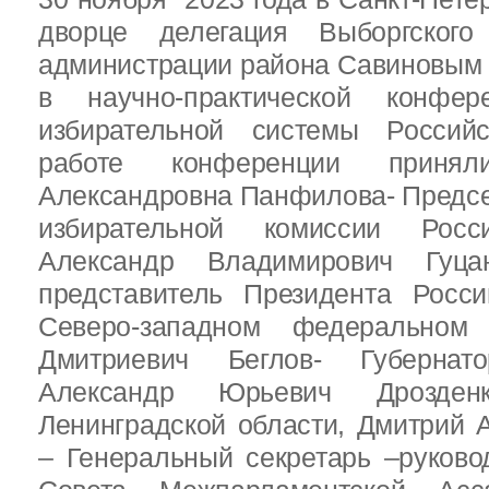
дворце делегация Выборгског
администрации района Савиновым В
в научно-практической конфе
избирательной системы Россий
работе конференции приня
Александровна Панфилова- Предс
избирательной комиссии Росс
Александр Владимирович Гуц
представитель Президента Росс
Северо-западном федеральном 
Дмитриевич Беглов- Губернатор
Александр Юрьевич Дрозден
Ленинградской области, Дмитрий 
– Генеральный секретарь –руково