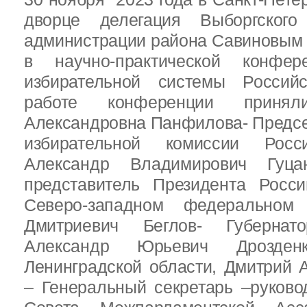
дворце делегация Выборгског
администрации района Савиновым В
в научно-практической конфе
избирательной системы Россий
работе конференции приня
Александровна Панфилова- Предс
избирательной комиссии Росс
Александр Владимирович Гуц
представитель Президента Росс
Северо-западном федеральном 
Дмитриевич Беглов- Губернатор
Александр Юрьевич Дрозден
Ленинградской области, Дмитрий 
– Генеральный секретарь –руково