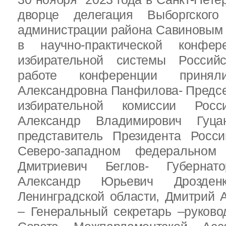
дворце делегация Выборгског
администрации района Савиновым В
в научно-практической конфе
избирательной системы Россий
работе конференции приня
Александровна Панфилова- Предс
избирательной комиссии Росс
Александр Владимирович Гуц
представитель Президента Росс
Северо-западном федеральном 
Дмитриевич Беглов- Губернатор
Александр Юрьевич Дрозден
Ленинградской области, Дмитрий 
– Генеральный секретарь –руково