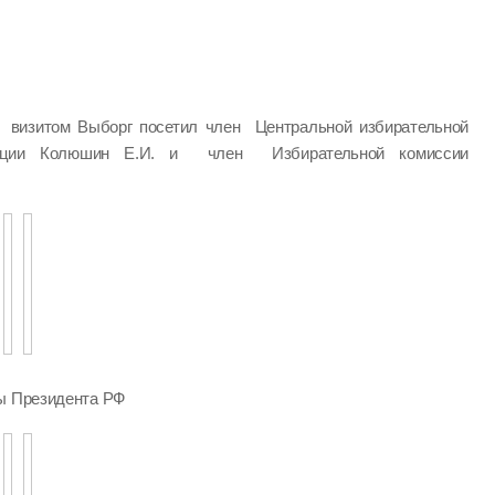
визитом Выборг посетил член Центральной избирательной
ации Колюшин Е.И. и член Избирательной комиссии
ры Президента РФ