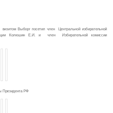
визитом Выборг посетил член Центральной избирательной
ации Колюшин Е.И. и член Избирательной комиссии
ры Президента РФ