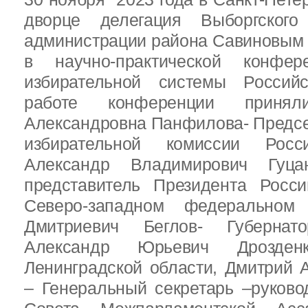
дворце делегация Выборгског
администрации района Савиновым В
в научно-практической конфе
избирательной системы Россий
работе конференции приня
Александровна Панфилова- Предс
избирательной комиссии Росс
Александр Владимирович Гуц
представитель Президента Росс
Северо-западном федеральном 
Дмитриевич Беглов- Губернатор
Александр Юрьевич Дрозден
Ленинградской области, Дмитрий 
– Генеральный секретарь –руково