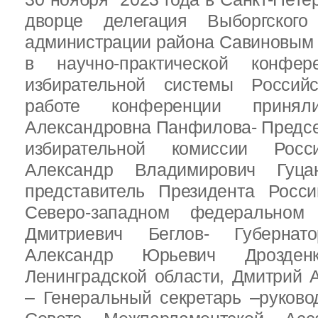
дворце делегация Выборгског
администрации района Савиновым В
в научно-практической конфе
избирательной системы Россий
работе конференции приня
Александровна Панфилова- Предс
избирательной комиссии Росс
Александр Владимирович Гуц
представитель Президента Росс
Северо-западном федеральном 
Дмитриевич Беглов- Губернатор
Александр Юрьевич Дрозден
Ленинградской области, Дмитрий 
– Генеральный секретарь –руково