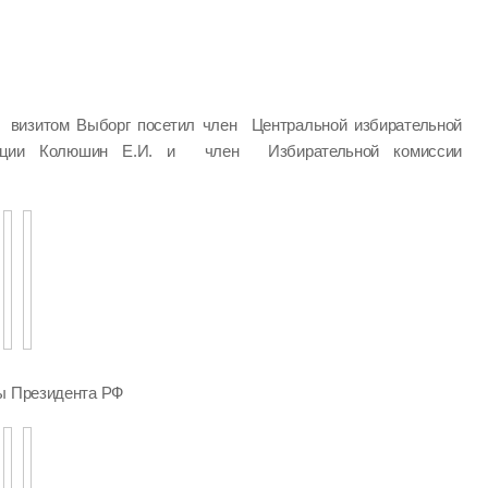
визитом Выборг посетил член Центральной избирательной
ации Колюшин Е.И. и член Избирательной комиссии
ры Президента РФ