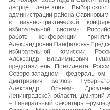
дворце делегация Выборгског
администрации района Савиновым В
в научно-практической конфе
избирательной системы Россий
работе конференции приня
Александровна Панфилова- Предс
избирательной комиссии Росс
Александр Владимирович Гуц
представитель Президента Росс
Северо-западном федеральном 
Дмитриевич Беглов- Губернатор
Александр Юрьевич Дрозден
Ленинградской области, Дмитрий 
– Генеральный секретарь –руково