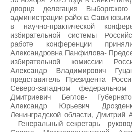
дворце делегация Выборгског
администрации района Савиновым В
в научно-практической конфе
избирательной системы Россий
работе конференции приня
Александровна Панфилова- Предс
избирательной комиссии Росс
Александр Владимирович Гуц
представитель Президента Росс
Северо-западном федеральном 
Дмитриевич Беглов- Губернатор
Александр Юрьевич Дрозден
Ленинградской области, Дмитрий 
– Генеральный секретарь –руково