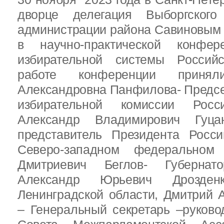
дворце делегация Выборгског
администрации района Савиновым В
в научно-практической конфе
избирательной системы Россий
работе конференции приня
Александровна Панфилова- Предс
избирательной комиссии Росс
Александр Владимирович Гуц
представитель Президента Росс
Северо-западном федеральном 
Дмитриевич Беглов- Губернатор
Александр Юрьевич Дрозден
Ленинградской области, Дмитрий 
– Генеральный секретарь –руково