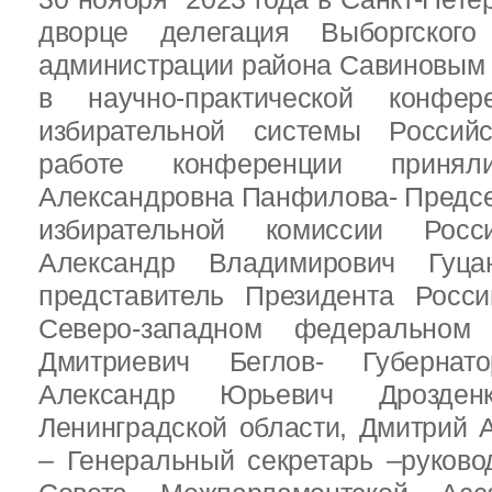
дворце делегация Выборгског
администрации района Савиновым В
в научно-практической конфе
избирательной системы Россий
работе конференции приня
Александровна Панфилова- Предс
избирательной комиссии Росс
Александр Владимирович Гуц
представитель Президента Росс
Северо-западном федеральном 
Дмитриевич Беглов- Губернатор
Александр Юрьевич Дрозден
Ленинградской области, Дмитрий 
– Генеральный секретарь –руково