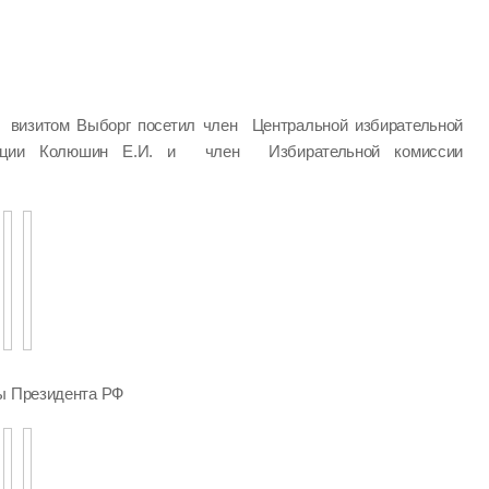
визитом Выборг посетил член Центральной избирательной
ации Колюшин Е.И. и член Избирательной комиссии
ры Президента РФ