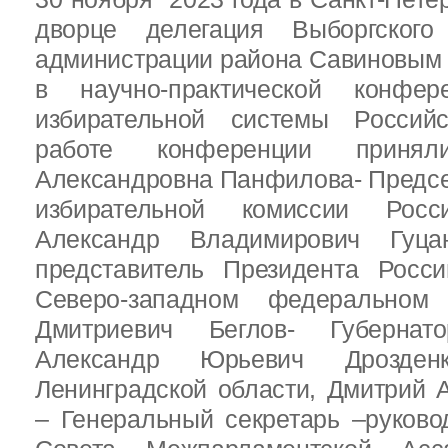
дворце делегация Выборгског
администрации района Савиновым В
в научно-практической конфе
избирательной системы Россий
работе конференции приня
Александровна Панфилова- Предс
избирательной комиссии Росс
Александр Владимирович Гуц
представитель Президента Росс
Северо-западном федеральном 
Дмитриевич Беглов- Губернатор
Александр Юрьевич Дрозден
Ленинградской области, Дмитрий 
– Генеральный секретарь –руково