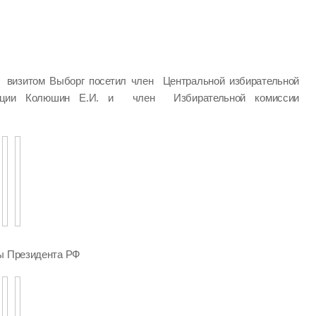
визитом Выборг посетил член Центральной избирательной
ации Колюшин Е.И. и член Избирательной комиссии
ры Президента РФ