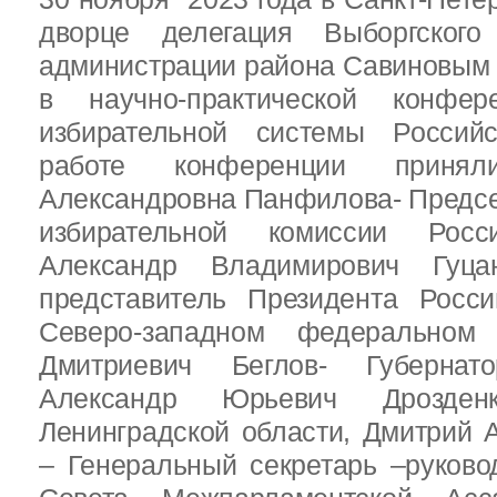
дворце делегация Выборгског
администрации района Савиновым В
в научно-практической конфе
избирательной системы Россий
работе конференции приня
Александровна Панфилова- Предс
избирательной комиссии Росс
Александр Владимирович Гуц
представитель Президента Росс
Северо-западном федеральном 
Дмитриевич Беглов- Губернатор
Александр Юрьевич Дрозден
Ленинградской области, Дмитрий 
– Генеральный секретарь –руково