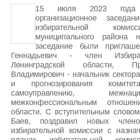
15 июля 2023 года
организационное заседан
избирательной комис
муниципального района н
заседание были приглаш
Геннадьевич - член Избира
Ленинградской области, П
Владимирович - начальник сектора
и прогнозирования комит
самоуправлению, межн
межконфессиональным отношен
области. С вступительным слово
Баев, поздравил новых члено
избирательной комиссии с назна
планах избирательной комисс