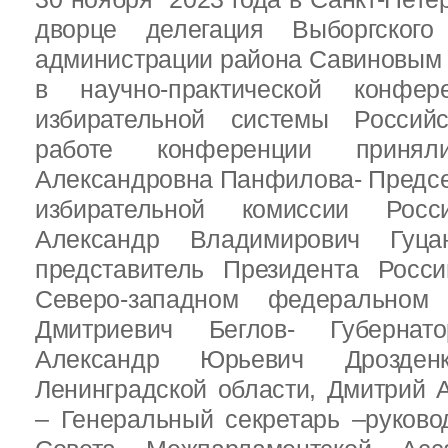
дворце делегация Выборгског
администрации района Савиновым В
в научно-практической конфе
избирательной системы Россий
работе конференции приня
Александровна Панфилова- Предс
избирательной комиссии Росс
Александр Владимирович Гуц
представитель Президента Росс
Северо-западном федеральном 
Дмитриевич Беглов- Губернатор
Александр Юрьевич Дрозден
Ленинградской области, Дмитрий 
– Генеральный секретарь –руково