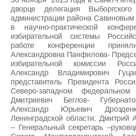
дворце делегация Выборгског
администрации района Савиновым В
в научно-практической конфе
избирательной системы Россий
работе конференции приня
Александровна Панфилова- Предс
избирательной комиссии Росс
Александр Владимирович Гуц
представитель Президента Росс
Северо-западном федеральном 
Дмитриевич Беглов- Губернатор
Александр Юрьевич Дрозден
Ленинградской области, Дмитрий 
– Генеральный секретарь –руково