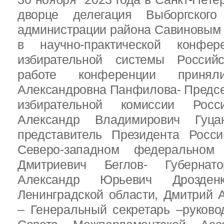
дворце делегация Выборгског
администрации района Савиновым В
в научно-практической конфе
избирательной системы Россий
работе конференции приня
Александровна Панфилова- Предс
избирательной комиссии Росс
Александр Владимирович Гуц
представитель Президента Росс
Северо-западном федеральном 
Дмитриевич Беглов- Губернатор
Александр Юрьевич Дрозден
Ленинградской области, Дмитрий 
– Генеральный секретарь –руково