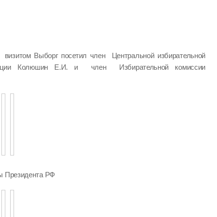
визитом Выборг посетил член Центральной избирательной
ации Колюшин Е.И. и член Избирательной комиссии
ры Президента РФ