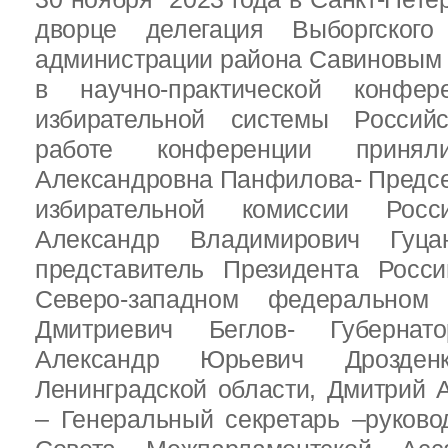
дворце делегация Выборгског
администрации района Савиновым В
в научно-практической конфе
избирательной системы Россий
работе конференции приня
Александровна Панфилова- Предс
избирательной комиссии Росс
Александр Владимирович Гуц
представитель Президента Росс
Северо-западном федеральном 
Дмитриевич Беглов- Губернатор
Александр Юрьевич Дрозден
Ленинградской области, Дмитрий 
– Генеральный секретарь –руково