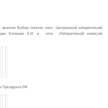
визитом Выборг посетил член Центральной избирательной
ации Колюшин Е.И. и член Избирательной комиссии
ры Президента РФ