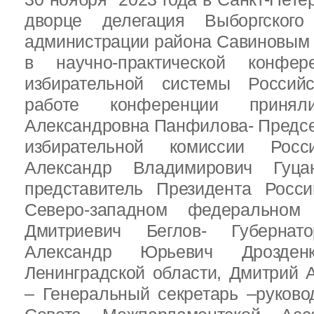
дворце делегация Выборгског
администрации района Савиновым В
в научно-практической конфе
избирательной системы Россий
работе конференции приня
Александровна Панфилова- Предс
избирательной комиссии Росс
Александр Владимирович Гуц
представитель Президента Росс
Северо-западном федеральном 
Дмитриевич Беглов- Губернатор
Александр Юрьевич Дрозден
Ленинградской области, Дмитрий 
– Генеральный секретарь –руково