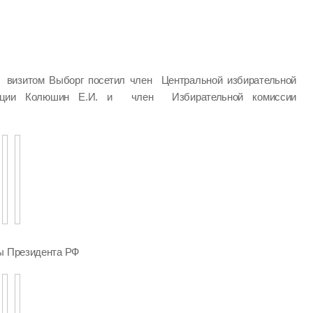
визитом Выборг посетил член Центральной избирательной
ации Колюшин Е.И. и член Избирательной комиссии
ры Президента РФ