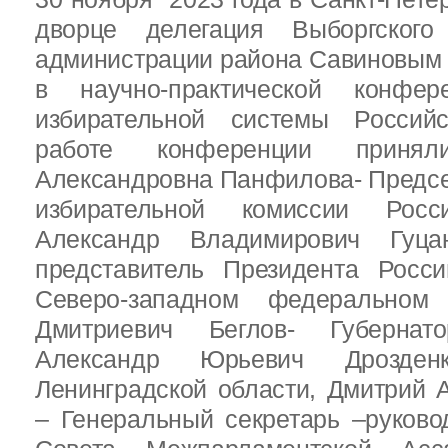
дворце делегация Выборгског
администрации района Савиновым В
в научно-практической конфе
избирательной системы Россий
работе конференции приня
Александровна Панфилова- Предс
избирательной комиссии Росс
Александр Владимирович Гуц
представитель Президента Росс
Северо-западном федеральном 
Дмитриевич Беглов- Губернатор
Александр Юрьевич Дрозден
Ленинградской области, Дмитрий 
– Генеральный секретарь –руково