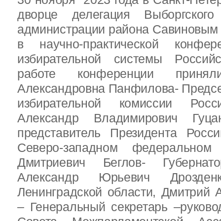
дворце делегация Выборгског
администрации района Савиновым В
в научно-практической конфе
избирательной системы Россий
работе конференции приня
Александровна Панфилова- Предс
избирательной комиссии Росс
Александр Владимирович Гуц
представитель Президента Росс
Северо-западном федеральном 
Дмитриевич Беглов- Губернатор
Александр Юрьевич Дрозден
Ленинградской области, Дмитрий 
– Генеральный секретарь –руково