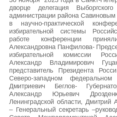
дворце делегация Выборгског
администрации района Савиновым В
в научно-практической конфе
избирательной системы Россий
работе конференции приня
Александровна Панфилова- Предс
избирательной комиссии Росс
Александр Владимирович Гуц
представитель Президента Росс
Северо-западном федеральном 
Дмитриевич Беглов- Губернатор
Александр Юрьевич Дрозден
Ленинградской области, Дмитрий 
– Генеральный секретарь –руково