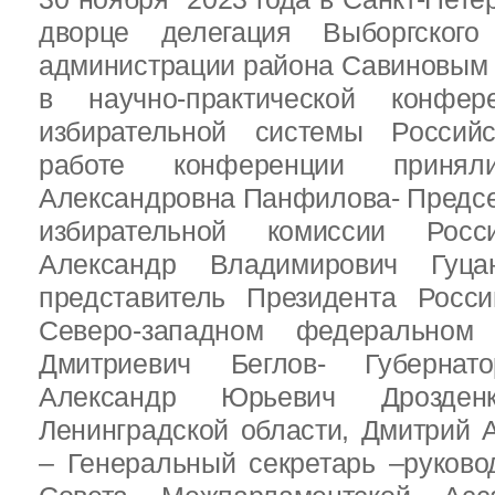
дворце делегация Выборгског
администрации района Савиновым В
в научно-практической конфе
избирательной системы Россий
работе конференции приня
Александровна Панфилова- Предс
избирательной комиссии Росс
Александр Владимирович Гуц
представитель Президента Росс
Северо-западном федеральном 
Дмитриевич Беглов- Губернатор
Александр Юрьевич Дрозден
Ленинградской области, Дмитрий 
– Генеральный секретарь –руково