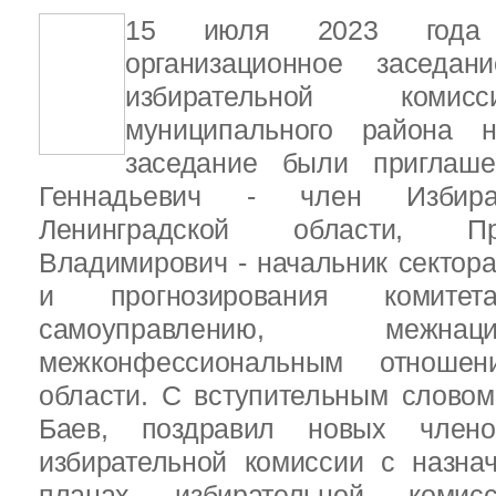
15 июля 2023 года
организационное заседан
избирательной комис
муниципального района н
заседание были приглаш
Геннадьевич - член Избира
Ленинградской области, П
Владимирович - начальник сектора
и прогнозирования комит
самоуправлению, межн
межконфессиональным отношен
области. С вступительным слово
Баев, поздравил новых члено
избирательной комиссии с назна
планах избирательной комисс