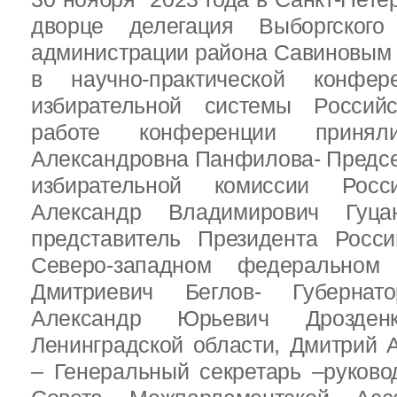
дворце делегация Выборгског
администрации района Савиновым В
в научно-практической конфе
избирательной системы Россий
работе конференции приня
Александровна Панфилова- Предс
избирательной комиссии Росс
Александр Владимирович Гуц
представитель Президента Росс
Северо-западном федеральном 
Дмитриевич Беглов- Губернатор
Александр Юрьевич Дрозден
Ленинградской области, Дмитрий 
– Генеральный секретарь –руково