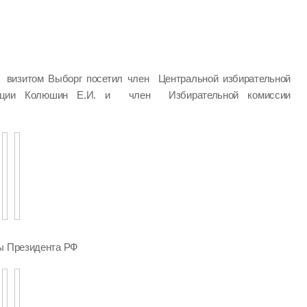
визитом Выборг посетил член Центральной избирательной
ации Колюшин Е.И. и член Избирательной комиссии
ры Президента РФ