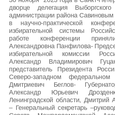
дворце делегация Выборгског
администрации района Савиновым В
в научно-практической конфе
избирательной системы Россий
работе конференции приня
Александровна Панфилова- Предс
избирательной комиссии Росс
Александр Владимирович Гуц
представитель Президента Росс
Северо-западном федеральном 
Дмитриевич Беглов- Губернатор
Александр Юрьевич Дрозден
Ленинградской области, Дмитрий 
– Генеральный секретарь –руково