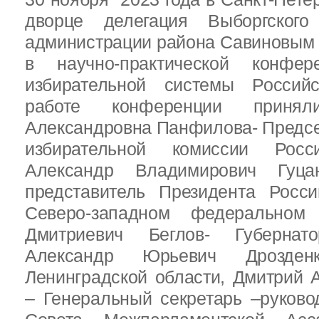
дворце делегация Выборгског
администрации района Савиновым В
в научно-практической конфе
избирательной системы Россий
работе конференции приня
Александровна Панфилова- Предс
избирательной комиссии Росс
Александр Владимирович Гуц
представитель Президента Росс
Северо-западном федеральном 
Дмитриевич Беглов- Губернатор
Александр Юрьевич Дрозден
Ленинградской области, Дмитрий 
– Генеральный секретарь –руково